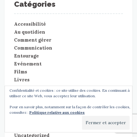
Catégories
Accessibilité
Au quotidien
Comment gérer
Communication
Entourage
Evénement
Films
Livres
Outils
Confidentialité et cookies : ce site utilise des cookies. En continuant à
Perte d'audition
utiliser ce site Web, vous acceptez leur utilisation.
Portrait
Pour en savoir plus, notamment sur la façon de contrôler les cookies,
Prévention
consultez :
Politique relative aux cookies
Technologie
Test de matériel
Uncategorized