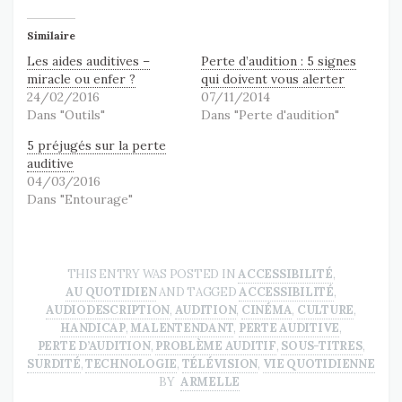
Similaire
Les aides auditives –
Perte d’audition : 5 signes
miracle ou enfer ?
qui doivent vous alerter
24/02/2016
07/11/2014
Dans "Outils"
Dans "Perte d'audition"
5 préjugés sur la perte
auditive
04/03/2016
Dans "Entourage"
THIS ENTRY WAS POSTED IN
ACCESSIBILITÉ
,
AU QUOTIDIEN
AND TAGGED
ACCESSIBILITÉ
,
AUDIODESCRIPTION
,
AUDITION
,
CINÉMA
,
CULTURE
,
HANDICAP
,
MALENTENDANT
,
PERTE AUDITIVE
,
PERTE D’AUDITION
,
PROBLÈME AUDITIF
,
SOUS-TITRES
,
SURDITÉ
,
TECHNOLOGIE
,
TÉLÉVISION
,
VIE QUOTIDIENNE
BY
ARMELLE