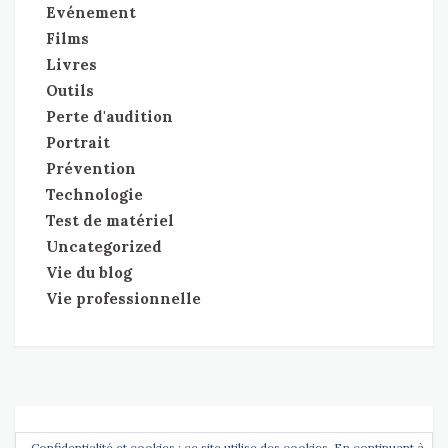
Evénement
Films
Livres
Outils
Perte d'audition
Portrait
Prévention
Technologie
Test de matériel
Uncategorized
Vie du blog
Vie professionnelle
Copyright
Entendre l'Essentiel
tdMinimal Theme by
tdThemes
Confidentialité et cookies : ce site utilise des cookies. En continuant à
•