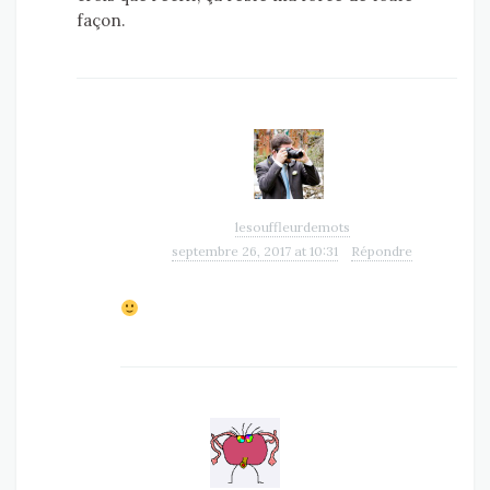
façon.
lesouffleurdemots
septembre 26, 2017 at 10:31
Répondre