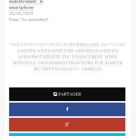
malentendant : le
smartphone
25/02/2015
Dans "Au quotidien"
THIS ENTRY WAS POSTED IN
TECHNOLOGIE
AND TAGGED
AGEFIPH
,
AIDES AUDITIVES
,
APPAREILS AUDITIFS
,
AUDIOPROTHÉSISTE
,
FDC
,
FINANCEMENT
,
MDPH
,
MUTUELLE
,
ORGANISMES FINANCEURS
,
PCH
,
SAMETH
,
SÉCURITÉ SOCIALE
BY
ARMELLE
PARTAGER