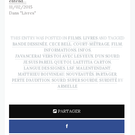
entend…
11/02/2015
Dans "Livres"
THIS ENTRY WAS POSTED IN
FILMS
,
LIVRES
AND TAGGED
BANDE DESSINÉE
,
CECE BELL
,
COURT-MÉTRAGE
,
FILM
,
INFORMATIONS
,
INFOS
,
J'AVANCERAI VERS TOI AVEC LES YEUX D'UN SOURD
,
JE SUIS PAREIL QUE TOI
,
LAETITIA CARTON
,
LANGUE DES SIGNES
,
LSF
,
MALENTENDANT
,
MATTHIEU BOIVINEAU
,
NOUVEAUTÉS
,
PARTAGER
,
PERTE D’AUDITION
,
SOURD
,
SUPER SOURDE
,
SURDITÉ
BY
ARMELLE
PARTAGER