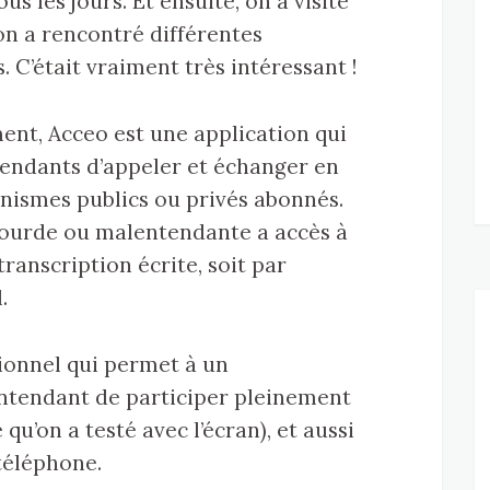
s les jours. Et ensuite, on a visité
 on a rencontré différentes
. C’était vraiment très intéressant !
ent, Acceo est une application qui
endants d’appeler et échanger en
anismes publics ou privés abonnés.
sourde ou malentendante a accès à
 transcription écrite, soit par
.
ionnel qui permet à un
ntendant de participer pleinement
 qu’on a testé avec l’écran), et aussi
téléphone.