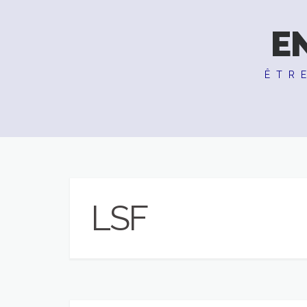
E
ÊTR
LSF