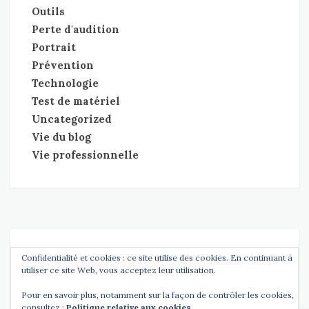
Outils
Perte d'audition
Portrait
Prévention
Technologie
Test de matériel
Uncategorized
Vie du blog
Vie professionnelle
Copyright
Entendre l'Essentiel
tdMinimal Theme by
tdThemes
Confidentialité et cookies : ce site utilise des cookies. En continuant à
•
utiliser ce site Web, vous acceptez leur utilisation.
Pour en savoir plus, notamment sur la façon de contrôler les cookies,
consultez :
Politique relative aux cookies