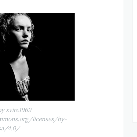
by xvire1969
ommons.org/licenses/by-
sa/4.0/