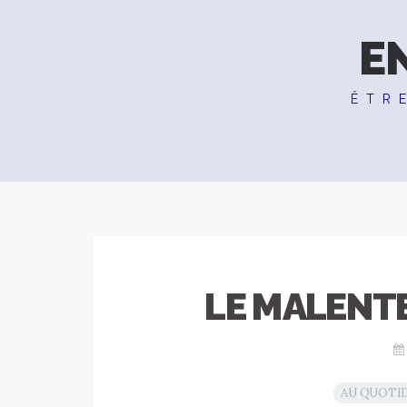
E
ÊTR
LE MALENT
AU QUOTI