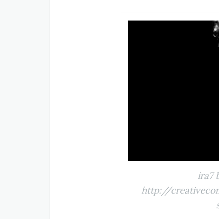
ira7 
http://creativec