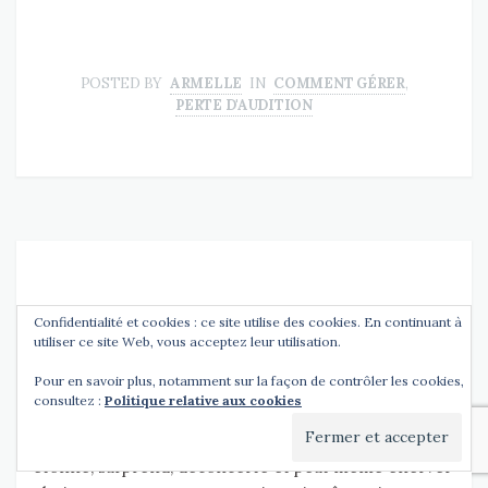
POSTED BY
ARMELLE
IN
COMMENT GÉRER
,
PERTE D'AUDITION
LES JOURS SE SUIVENT ET NE SE
Confidentialité et cookies : ce site utilise des cookies. En continuant à
RESSEMBLENT PAS
utiliser ce site Web, vous acceptez leur utilisation.
Pour en savoir plus, notamment sur la façon de contrôler les cookies,
02/12/2014
consultez :
Politique relative aux cookies
Il s’agit là d’un aspect de ma perte d’audition qui
étonne, surprend, déconcerte et peut même énerver