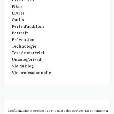
Films
Livres
Outils
Perte d'audition
Portrait
Prévention
Technologie
Test de matériel
Uncategorized
Vie du blog
Vie professionnelle
Copyright
Entendre l'Essentiel
tdMinimal Theme by
tdThemes
Confidentialité et cookies : ce site utilise des cookies. En continuant à
•