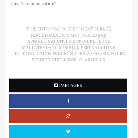
Dans "Communication"
THIS ENTRY WAS POSTED IN
ENTOURAGE
,
PERTE D'AUDITION
AND TAGGED
ÂGE
,
APPAREILS AUDITIFS
,
ENTENDRE
,
JEUNE
,
MALENTENDANT
,
MUSIQUE
,
PERTE AUDITIVE
,
PERTE D’AUDITION
,
PRÉJUGÉS
,
PRESBYACOUSIE
,
SOURD
,
SURDITÉ
,
VIEILLESSE
BY
ARMELLE
PARTAGER