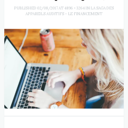
PUBLISHED
02/08/2017
AT
4896 × 3264
IN
LA SAGA DES
APPAREILS AUDITIFS – LE FINANCEMENT