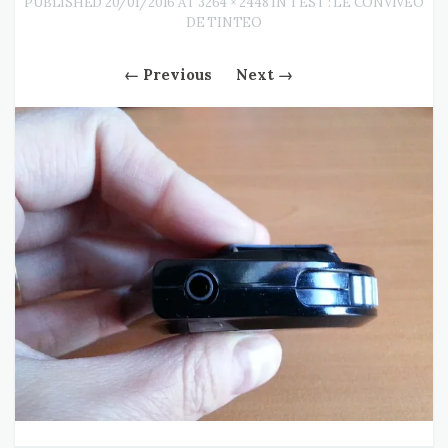
PUBLISHED
20/01/2016
AT
3264 × 2448
IN
TEST : LE CONVIVEO
DE TINTEO
←
Previous
Next
→