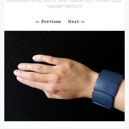
PUBLISHED
26/05/2016
AT
3264 × 2448
IN
TEST : LE BRACELET
VIBRANT UNITACT
←
Previous
Next
→