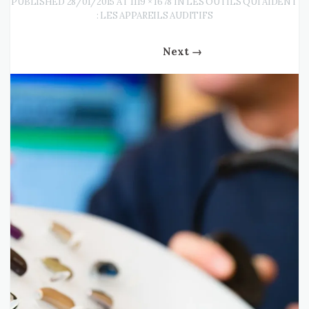
PUBLISHED
28/01/2015
AT
1119 × 1678
IN
LES OUTILS QUI AIDENT
: LES APPAREILS AUDITIFS
Next
→